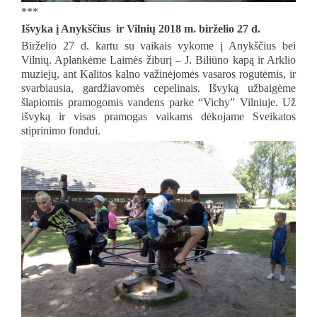
***
Išvyka į Anykščius ir Vilnių 2018 m. birželio 27 d.
Birželio 27 d. kartu su vaikais vykome į Anykščius bei
Vilnių. Aplankėme Laimės žiburį – J. Biliūno kapą ir Arklio
muziejų, ant Kalitos kalno važinėjomės vasaros rogutėmis, ir
svarbiausia, gardžiavomės cepelinais. Išvyką užbaigėme
šlapiomis pramogomis vandens parke “Vichy” Vilniuje. Už
išvyką ir visas pramogas vaikams dėkojame Sveikatos
stiprinimo fondui.