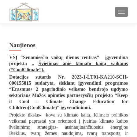
TOGGL
Naujienos
VŠĮ “Senamiesčio vaikų dienos centras” įgyvendina
projektą
„
Švietimas apie klimato kaitą vaikams
(“CoolClimate”).
Dotacijos sutartis Nr. 2023-1-LT01-KA210-SCH-
000155815 sudaryta, siekiant įgyvendinti programos
“Erasmus+ 2 pagrindinio veiksmo bendrojo ugdymo
sektoriaus Mažos apimties partnerysčių projekto “Keep
it Cool – Climate Change Education for
Children(CoolClimate)” įgyvendinimui.
Projekto tikslas-
kova su klimato kaita. Klimato politikos
veiksmai paprastai yra orientuoti į įvairias klimato kaitos
švelninimo strategijas- atsinaujinančiuosius energijos
išteklius, tvarų žemės naudojimą, tvarų transportą ir