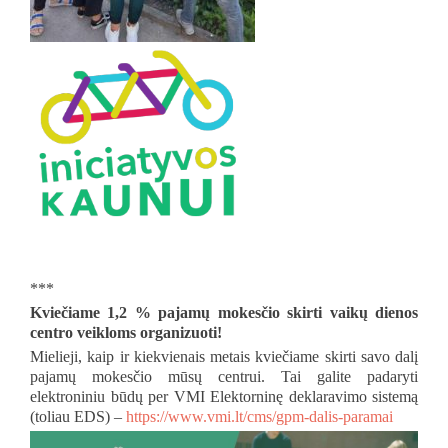
***
Kviečiame 1,2 % pajamų mokesčio skirti vaikų dienos
centro veikloms organizuoti!
Mielieji, kaip ir kiekvienais metais kviečiame skirti savo dalį
pajamų mokesčio mūsų centrui. Tai galite padaryti
elektroniniu būdų per VMI Elektorninę deklaravimo sistemą
(toliau EDS) –
https://www.vmi.lt/cms/gpm-dalis-paramai