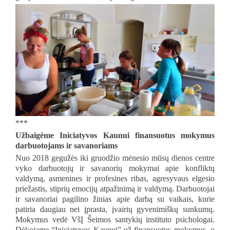
***
Užbaigėme Iniciatyvos Kaunui finansuotus mokymus
darbuotojams ir savanoriams
Nuo 2018 gegužės iki gruodžio mėnesio mūsų dienos centre
vyko darbuotojų ir savanorių mokymai apie konfliktų
valdymą, asmenines ir profesines ribas, agresyvaus elgesio
priežastis, stiprių emocijų atpažinimą ir valdymą. Darbuotojai
ir savanoriai pagilino žinias apie darbą su vaikais, kurie
patiria daugiau nei įprasta, įvairių gyvenimiškų sunkumų.
Mokymus vedė VšĮ Šeimos santykių instituto psichologai.
Dėkojame “Iniciatyvos Kaunui” už finansuotus mokymus, o