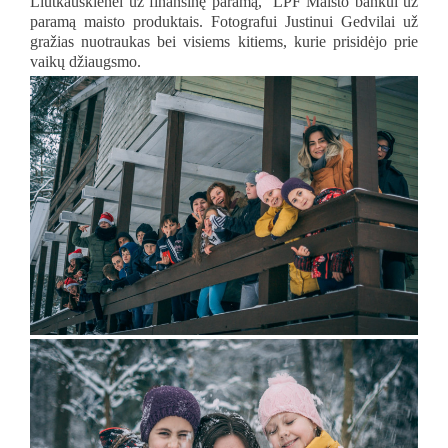
Liutkauskienei už finansinę paramą, LPF Maisto bankui už
paramą maisto produktais. Fotografui Justinui Gedvilai už
gražias nuotraukas bei visiems kitiems, kurie prisidėjo prie
vaikų džiaugsmo.