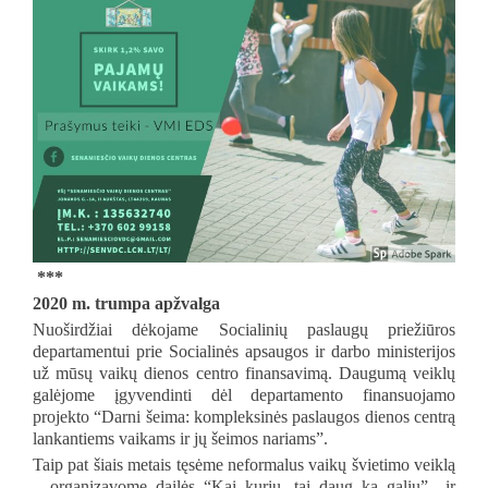
***
2020 m. trumpa apžvalga
Nuoširdžiai dėkojame Socialinių paslaugų priežiūros
departamentui prie Socialinės apsaugos ir darbo ministerijos
už mūsų vaikų dienos centro finansavimą. Daugumą veiklų
galėjome įgyvendinti dėl departamento finansuojamo
projekto “Darni šeima: kompleksinės paslaugos dienos centrą
lankantiems vaikams ir jų šeimos nariams”.
Taip pat šiais metais tęsėme neformalus vaikų švietimo veiklą
– organizavome dailės “Kai kuriu, tai daug ką galiu” ir