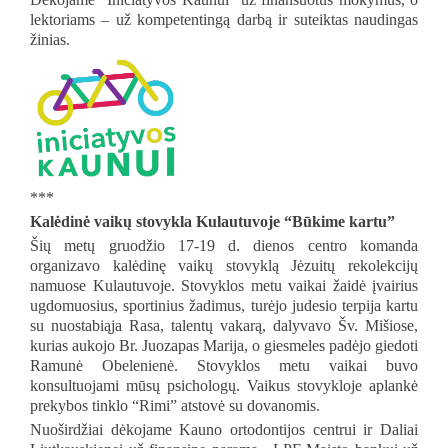
lektoriams – už kompetentingą darbą ir suteiktas naudingas
žinias.
***
Kalėdinė vaikų stovykla Kulautuvoje “Būkime kartu”
Šių metų gruodžio 17-19 d. dienos centro komanda
organizavo kalėdinę vaikų stovyklą Jėzuitų rekolekcijų
namuose Kulautuvoje. Stovyklos metu vaikai žaidė įvairius
ugdomuosius, sportinius žadimus, turėjo judesio terpija kartu
su nuostabiąja Rasa, talentų vakarą, dalyvavo Šv. Mišiose,
kurias aukojo Br. Juozapas Marija, o giesmeles padėjo giedoti
Ramunė Obelenienė. Stovyklos metu vaikai buvo
konsultuojami mūsų psichologų. Vaikus stovykloje aplankė
prekybos tinklo “Rimi” atstovė su dovanomis.
Nuoširdžiai dėkojame Kauno ortodontijos centrui ir Daliai