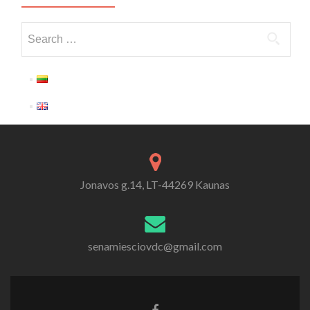
Search for:
Jonavos g.14, LT-44269 Kaunas
senamiesciovdc@gmail.com