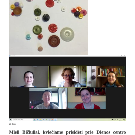
***
Mieli Bičiuliai
,
kviečiame prisidėti prie Dienos centro