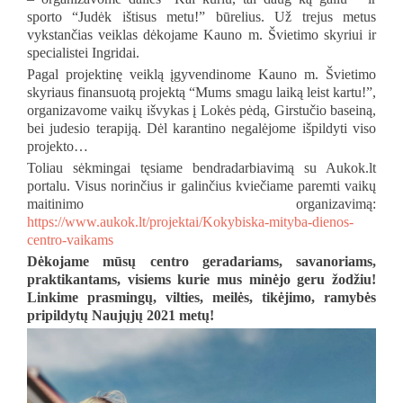
sporto “Judėk ištisus metu!” būrelius. Už trejus metus
vykstančias veiklas dėkojame Kauno m. Švietimo skyriui ir
specialistei Ingridai.
Pagal projektinę veiklą įgyvendinome Kauno m. Švietimo
skyriaus finansuotą projektą “Mums smagu laiką leist kartu!”,
organizavome vaikų išvykas į Lokės pėdą, Girstučio baseiną,
bei judesio terapiją. Dėl karantino negalėjome išpildyti viso
projekto…
Toliau sėkmingai tęsiame bendradarbiavimą su Aukok.lt
portalu. Visus norinčius ir galinčius kviečiame paremti vaikų
maitinimo organizavimą:
https://www.aukok.lt/projektai/Kokybiska-mityba-dienos-
centro-vaikams
Dėkojame mūsų centro geradariams, savanoriams,
praktikantams, visiems kurie mus minėjo geru žodžiu!
Linkime prasmingų, vilties, meilės, tikėjimo, ramybės
pripildytų Naujųjų 2021 metų!