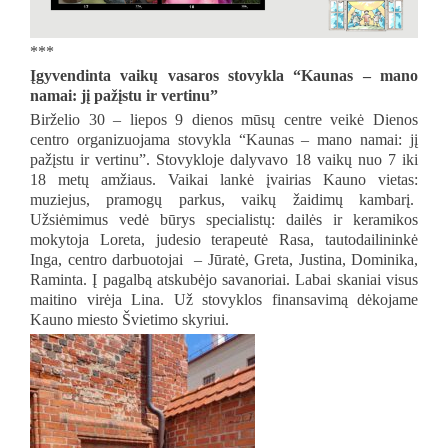
***
Įgyvendinta vaikų vasaros stovykla “Kaunas – mano
namai: jį pažįstu ir vertinu”
Birželio 30 – liepos 9 dienos mūsų centre veikė Dienos
centro organizuojama stovykla “Kaunas – mano namai: jį
pažįstu ir vertinu”. Stovykloje dalyvavo 18 vaikų nuo 7 iki
18 metų amžiaus. Vaikai lankė įvairias Kauno vietas:
muziejus, pramogų parkus, vaikų žaidimų kambarį.
Užsiėmimus vedė būrys specialistų: dailės ir keramikos
mokytoja Loreta, judesio terapeutė Rasa, tautodailininkė
Inga, centro darbuotojai – Jūratė, Greta, Justina, Dominika,
Raminta. Į pagalbą atskubėjo savanoriai. Labai skaniai visus
maitino virėja Lina. Už stovyklos finansavimą dėkojame
Kauno miesto Švietimo skyriui.