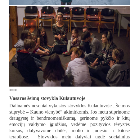
***
Vasaros šeimų stovykla Kulautuvoje
Dalinamės neseniai vykusios stovyklos Kulautuvoje „Šeimos
stiprybė – Kauno vienybė“ akimirkomis. Jos metu stiprinome
draugystę ir bendruomeniškumą, gerinome pykčio ir kitų
emocijų valdymo įgūdžius, vedėme pozityvios tėvystės
kursus, dalyvavome dailės, molio ir judesio ir kitose
terapijose. Stovyklos metu dalyviai ugdė socialinius