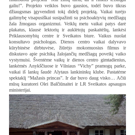
galiu!”. Projekto veiklos buvo gausios, todėl buvo tikras
džiaugsmas įgyvendinti tokį didelį projektą. Vaikai turėjo
galimybę visapusiškai susipažinti su psichoaktyvių medžiagų
žala žmogaus organizmui. Veiklų metu vaikai patys darė
plakatus, klausė lektorių ir auklėtojų paskaitėlių, lankėsi
Priklausomybių centre ir Sveikatos biure. Vaikus nuolat
konsultavo psicho
logas. Dienos centro vaikai dalyvavo
kūrybinėse dirbtuvėse, žiūrėjo mokomuosius filmus ir
diskutavo apie psichiką žalojančių medžiagų poveikį vaiko
vystymuisi. Šventėme vaikų ir dienos centro gimtadienius,
lankėmės Anykščiuose ir Vilniaus “Vichy” pramogų parke,
vaikai iš lankų šaudė Alytaus lankininkų klube. Pastatėme
spektaklį “Mažasis princas”. Ir dar buvo daug visko… Ačiū
mūsų kuratorei Olei Balčiūnaitei ir LR Sveikatos apsaugos
ministerijai.