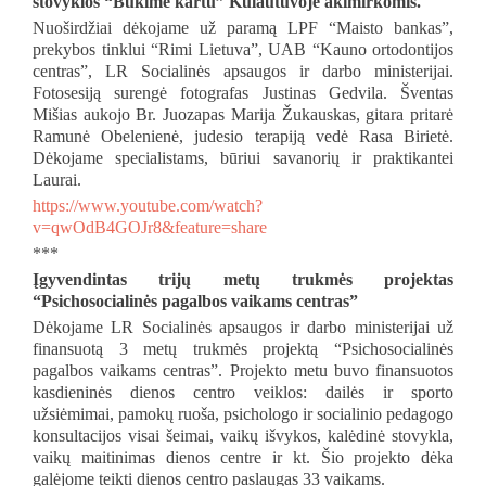
stovyklos “Būkime kartu” Kulautuvoje akimirkomis.
Nuoširdžiai dėkojame už paramą LPF “Maisto bankas”,
prekybos tinklui “Rimi Lietuva”, UAB “Kauno ortodontijos
centras”, LR Socialinės apsaugos ir darbo ministerijai.
Fotosesiją surengė fotografas Justinas Gedvila. Šventas
Mišias aukojo Br. Juozapas Marija Žukauskas, gitara pritarė
Ramunė Obelenienė, judesio terapiją vedė Rasa Birietė.
Dėkojame specialistams, būriui savanorių ir praktikantei
Laurai.
https://www.youtube.com/watch?
v=qwOdB4GOJr8&feature=share
***
Įgyvendintas trijų metų trukmės projektas
“Psichosocialinės pagalbos vaikams centras”
Dėkojame LR Socialinės apsaugos ir darbo ministerijai už
finansuotą 3 metų trukmės projektą “Psichosocialinės
pagalbos vaikams centras”. Projekto metu buvo finansuotos
kasdieninės dienos centro veiklos: dailės ir sporto
užsiėmimai, pamokų ruoša, psichologo ir socialinio pedagogo
konsultacijos visai šeimai, vaikų išvykos, kalėdinė stovykla,
vaikų maitinimas dienos centre ir kt. Šio projekto dėka
galėjome teikti dienos centro paslaugas 33 vaikams.