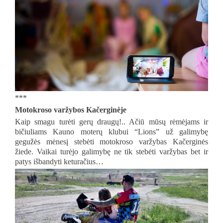
***
Motokroso varžybos Kačerginėje
Kaip smagu turėti gerų draugų!.. Ačiū mūsų rėmėjams ir
bičiuliams Kauno moterų klubui “Lions” už galimybę
gegužės mėnesį stebėti motokroso varžybas Kačerginės
žiede. Vaikai turėjo galimybę ne tik stebėti varžybas bet ir
patys išbandyti keturačius…