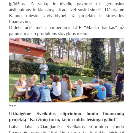
įgūdžius. Iš vaikų ir tėvelių gavome tik geriausius
atsiliepimus ir klausimą „Kada vėl susitiksime?“ Dėkojame
Kauno miesto savivaldybei už projekto ir stovyklos
finansavimą.
Didelis ačiū mūsų partneriams LPF “Maisto bankas” už
paramą maisto produktais stovyklos metu.
***
Užbaigėme Sveikatos stiprinimo fondo finansuotą
projektą “Kai žinių turiu, tai ir rinktis teisingai galiu!”
Labai labai džiaugiamės Sveikatos stiprinimo fondo
finansuotu projektu “Kai žinių turiu, tai ir rinktis teisingai