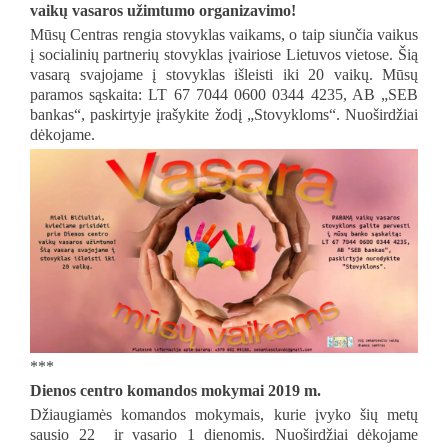
vaikų vasaros užimtumo organizavimo!
Mūsų Centras rengia stovyklas vaikams, o taip siunčia vaikus
į socialinių partnerių stovyklas įvairiose Lietuvos vietose. Šią
vasarą svajojame į stovyklas išleisti iki 20 vaikų. Mūsų
paramos sąskaita: LT 67 7044 0600 0344 4235, AB „SEB
bankas“, paskirtyje įrašykite žodį „Stovykloms“. Nuoširdžiai
dėkojame.
***
Dienos centro komandos mokymai 2019 m.
Džiaugiamės komandos mokymais, kurie įvyko šių metų
sausio 22 ir vasario 1 dienomis. Nuoširdžiai dėkojame