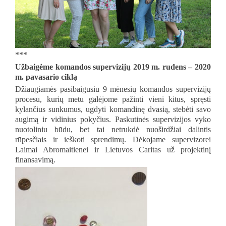
***
Užbaigėme komandos supervizijų 2019 m. rudens – 2020
m. pavasario ciklą
Džiaugiamės pasibaigusiu 9 mėnesių komandos supervizijų
procesu, kurių metu galėjome pažinti vieni kitus, spręsti
kylančius sunkumus, ugdyti komandinę dvasią, stebėti savo
augimą ir vidinius pokyčius. Paskutinės supervizijos vyko
nuotoliniu būdu, bet tai netrukdė nuoširdžiai dalintis
rūpesčiais ir ieškoti sprendimų. Dėkojame supervizorei
Laimai Abromaitienei ir Lietuvos Caritas už projektinį
finansavimą.