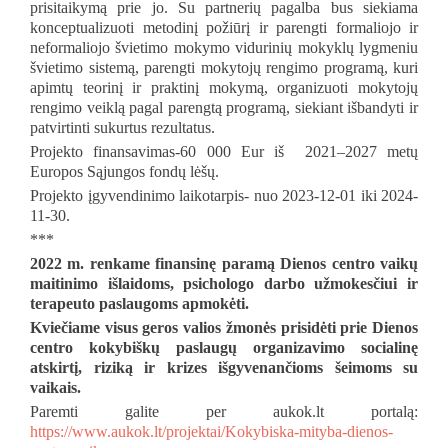
prisitaikymą prie jo. Su partnerių pagalba bus siekiama
konceptualizuoti metodinį požiūrį ir parengti formaliojo ir
neformaliojo švietimo mokymo vidurinių mokyklų lygmeniu
švietimo sistemą, parengti mokytojų rengimo programą, kuri
apimtų teorinį ir praktinį mokymą, organizuoti mokytojų
rengimo veiklą pagal parengtą programą, siekiant išbandyti ir
patvirtinti sukurtus rezultatus.
Projekto finansavimas-60 000 Eur iš 2021‒2027 metų
Europos Sąjungos fondų lėšų.
Projekto įgyvendinimo laikotarpis- nuo 2023-12-01 iki 2024-
11-30.
***
2022 m. renkame finansinę paramą Dienos centro vaikų
maitinimo išlaidoms, psichologo darbo užmokesčiui ir
terapeuto paslaugoms apmokėti.
Kviečiame visus geros valios žmonės prisidėti prie Dienos
centro kokybiškų paslaugų organizavimo socialinę
atskirtį, riziką ir krizes išgyvenančioms šeimoms su
vaikais.
Paremti galite per aukok.lt portalą:
https://www.aukok.lt/projektai/Kokybiska-mityba-dienos-